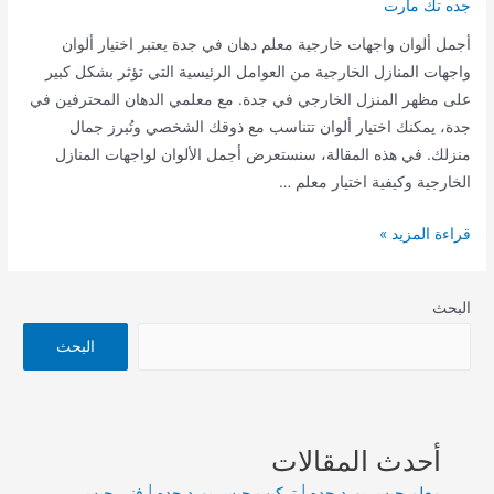
جده تك مارت
أجمل ألوان واجهات خارجية معلم دهان في جدة يعتبر اختيار ألوان
واجهات المنازل الخارجية من العوامل الرئيسية التي تؤثر بشكل كبير
على مظهر المنزل الخارجي في جدة. مع معلمي الدهان المحترفين في
جدة، يمكنك اختيار ألوان تتناسب مع ذوقك الشخصي وتُبرز جمال
منزلك. في هذه المقالة، سنستعرض أجمل الألوان لواجهات المنازل
الخارجية وكيفية اختيار معلم …
اجمل
قراءة المزيد »
الوان
وجهات
البحث
خارجية
معلم
البحث
دهان
في
جدة
أحدث المقالات
معلم جبس بورد جده | تركيب جبس بورد جده | فني جبس