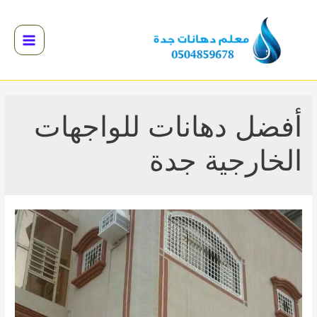
خطي
لى
لمحتوى
Main
Menu
القائمة
القائمة
أفضل دهانات للواجهات
القائمة
الخارجية جدة
القائمة