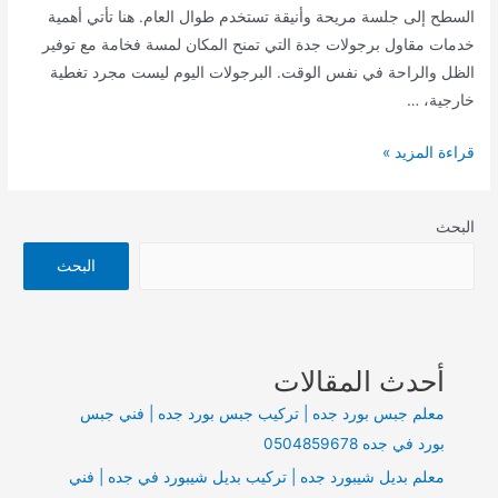
السطح إلى جلسة مريحة وأنيقة تستخدم طوال العام. هنا تأتي أهمية
خدمات مقاول برجولات جدة التي تمنح المكان لمسة فخامة مع توفير
الظل والراحة في نفس الوقت. البرجولات اليوم ليست مجرد تغطية
خارجية، …
مقاول
قراءة المزيد »
برجولات
جده
البحث
|
تركيب
البحث
برجولات
في
جده
أحدث المقالات
|
جلسات
معلم جبس بورد جده | تركيب جبس بورد جده | فني جبس
برجولات
بورد في جده 0504859678
جده
معلم بديل شيبورد جده | تركيب بديل شيبورد في جده | فني
0504859678