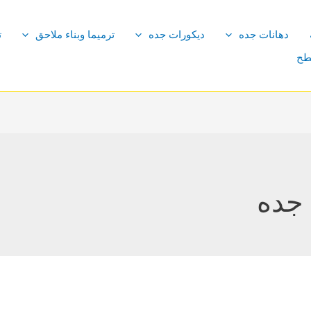
دهانات جده
ديكورات جده
ترميما وبناء ملاحق
ت
طح
جده