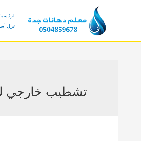
خطي
لى
الرئيسية
لمحتوى
عزل أس
تشطيب خارجي لل