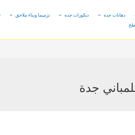
دهانات جده
ديكورات جده
ترميما وبناء ملاحق
ت
طح
مباني جدة