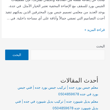
الجبس بورد للسقف مع الإضاءة المخفية تعتبر الخيار الأمثل. في جدة،
يوجد العديد من معلمي تصميم جبس بورد المحترفين الذين يمكنهم تنفيذ
أحدث التصاميم التي تضفي جمالاً وأناقة على أي مساحة داخلية. في …
معلم
قراءة المزيد »
تصميم
جبس
البحث
بورد
للسقف
البحث
مع
إضاءة
مخفية
أحدث المقالات
في
جدة
معلم جبس بورد جده | تركيب جبس بورد جده | فني جبس
بورد في جده 0504859678
معلم بديل شيبورد جده | تركيب بديل شيبورد في جده | فني
بديل شيبورد جده 0504859678