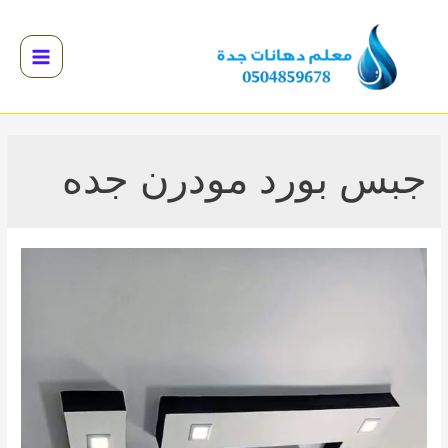
خطي
لى
لمحتوى
Main
Menu
القائمة
القائمة
جبس بورد مودرن جده
القائمة
القائمة