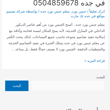
في جده 0504859678
اترك تعليقاً
/
جبس بورد
,
معلم جبس بورد جده
/ بواسطة
شركة تصميم
مواقع في جده تك مارت
معلم جبس بورد جده ، أصبح الجبس بورد من أهم عناصر الديكور
الداخلي في المنازل الحديثة، لأنه يمنح المكان لمسة فخامة وأناقة مع
إمكانية تنفيذ تصاميم متنوعة تناسب جميع المساحات. لذلك يبحث الكثير
عن معلم جبس بورد في جده يمتلك الخبرة في تنفيذ التصاميم الحديثة
والتشطيبات الدقيقة. الجبس بورد لا يضيف جمالًا فقط، بل يساعد …
معلم
قراءة المزيد »
جبس
بورد
البحث
جده
|
البحث
تركيب
جبس
بورد
جده