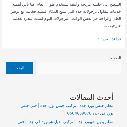
السطح إلى جلسة مريحة وأنيقة تستخدم طوال العام. هنا تأتي أهمية
خدمات مقاول برجولات جدة التي تمنح المكان لمسة فخامة مع توفير
الظل والراحة في نفس الوقت. البرجولات اليوم ليست مجرد تغطية
خارجية، …
مقاول
قراءة المزيد »
برجولات
جده
البحث
|
تركيب
البحث
برجولات
في
جده
أحدث المقالات
|
جلسات
معلم جبس بورد جده | تركيب جبس بورد جده | فني جبس
برجولات
بورد في جده 0504859678
جده
معلم بديل شيبورد جده | تركيب بديل شيبورد في جده | فني
0504859678