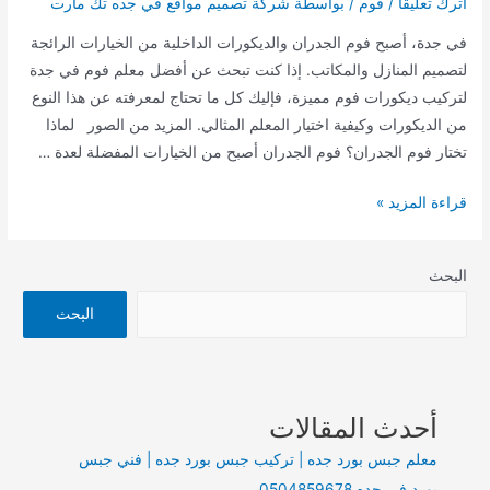
اترك تعليقاً
/
فوم
/ بواسطة
شركة تصميم مواقع في جده تك مارت
في جدة، أصبح فوم الجدران والديكورات الداخلية من الخيارات الرائجة
لتصميم المنازل والمكاتب. إذا كنت تبحث عن أفضل معلم فوم في جدة
لتركيب ديكورات فوم مميزة، فإليك كل ما تحتاج لمعرفته عن هذا النوع
من الديكورات وكيفية اختيار المعلم المثالي. المزيد من الصور لماذا
تختار فوم الجدران؟ فوم الجدران أصبح من الخيارات المفضلة لعدة …
معلم
قراءة المزيد »
فوم
جدة
البحث
ديكورات
جدة
البحث
افضل
معلم
فوم
أحدث المقالات
معلم جبس بورد جده | تركيب جبس بورد جده | فني جبس
بورد في جده 0504859678