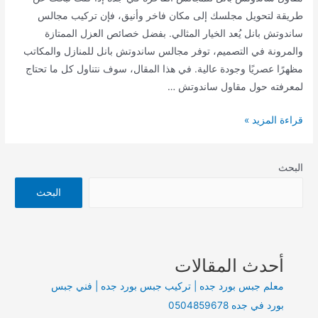
طريقة لتحويل مجلسك إلى مكان فاخر وأنيق، فإن تركيب مجالس
القائمة
ساندوتش بانل يُعد الخيار المثالي. بفضل خصائص العزل الممتازة
والمرونة في التصميم، توفر مجالس ساندوتش بانل للمنازل والمكاتب
القائمة
مظهرًا عصريًا وجودة عالية. في هذا المقال، سوف نتناول كل ما تحتاج
لمعرفته حول مقاول ساندوتش …
مقاول
قراءة المزيد »
ساندوتش
بانل
البحث
للمجالس
الفاخرة
البحث
في
جدة
أحدث المقالات
معلم جبس بورد جده | تركيب جبس بورد جده | فني جبس
بورد في جده 0504859678