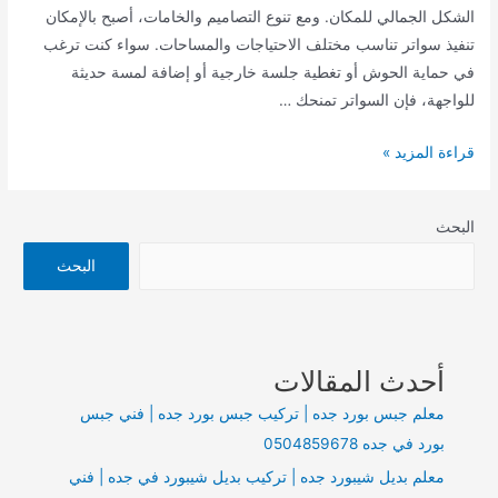
الشكل الجمالي للمكان. ومع تنوع التصاميم والخامات، أصبح بالإمكان
تنفيذ سواتر تناسب مختلف الاحتياجات والمساحات. سواء كنت ترغب
في حماية الحوش أو تغطية جلسة خارجية أو إضافة لمسة حديثة
للواجهة، فإن السواتر تمنحك …
تركيب
قراءة المزيد »
سواتر
في
البحث
جده
|
البحث
مقاول
سواتر
في
أحدث المقالات
جده
|
معلم جبس بورد جده | تركيب جبس بورد جده | فني جبس
سواتر
بورد في جده 0504859678
في
معلم بديل شيبورد جده | تركيب بديل شيبورد في جده | فني
جده