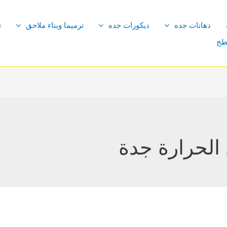
دهانات جده
ديكورات جده
ترميما وبناء ملاحق
ت
طح
لحرارة جدة