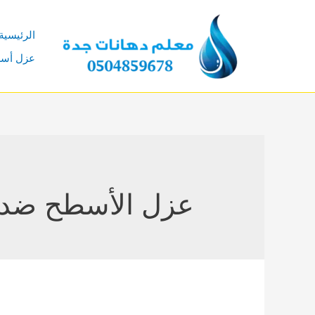
خطي
لى
الرئيسية
لمحتوى
عزل أس
عزل الأسطح ضد ا