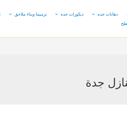
دهانات جده
ديكورات جده
ترميما وبناء ملاحق
ت
طح
ازل جدة