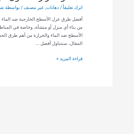
اترك تعليقاً
/
دهانات
,
غير مصنف
/ بواسطة
شر
أفضل طرق عزل الأسطح الخارجية ضد الماء 
من بناء أي منزل أو منشأة، وخاصة في المناط
الأسطح ضد الماء والحرارة من أهم طرق الحف
المقال، سنتناول أفضل …
أفضل
قراءة المزيد »
طرق
عزل
الأسطح
الخارجية
ضد
الماءوالحرارة
مقاول
في
جدة