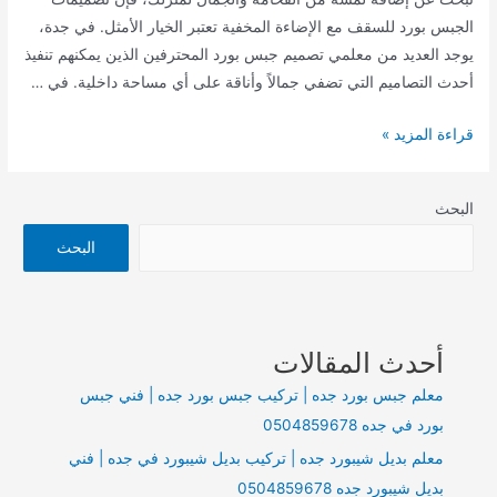
الجبس بورد للسقف مع الإضاءة المخفية تعتبر الخيار الأمثل. في جدة،
يوجد العديد من معلمي تصميم جبس بورد المحترفين الذين يمكنهم تنفيذ
أحدث التصاميم التي تضفي جمالاً وأناقة على أي مساحة داخلية. في …
معلم
قراءة المزيد »
تصميم
جبس
البحث
بورد
للسقف
البحث
مع
إضاءة
مخفية
أحدث المقالات
في
جدة
معلم جبس بورد جده | تركيب جبس بورد جده | فني جبس
بورد في جده 0504859678
معلم بديل شيبورد جده | تركيب بديل شيبورد في جده | فني
بديل شيبورد جده 0504859678