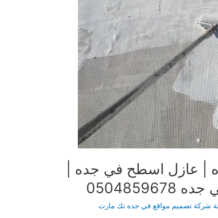
 | عازل اسطح في جده |
05048596
ة
شركة تصميم مواقع في جده تك مارت