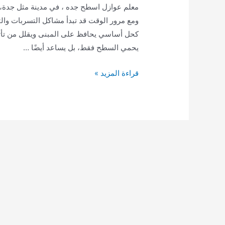
معلم عوازل اسطح جده ، في مدينة مثل جدة،
ومع مرور الوقت قد تبدأ مشاكل التسربات وال
كحل أساسي يحافظ على المبنى ويقلل من تأثير 
يحمي السطح فقط، بل يساعد أيضًا …
معلم
قراءة المزيد »
عوازل
اسطح
جده
|
عازل
اسطح
في
جده
|
مقاول
عوازل