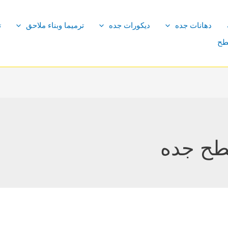
دهانات جده
ديكورات جده
ترميما وبناء ملاحق
ت
طح
طح جده