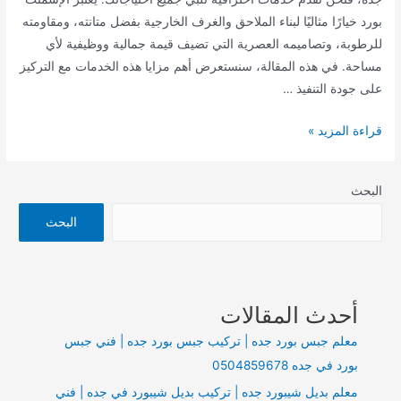
بورد خيارًا مثاليًا لبناء الملاحق والغرف الخارجية بفضل متانته، ومقاومته
للرطوبة، وتصاميمه العصرية التي تضيف قيمة جمالية ووظيفية لأي
مساحة. في هذه المقالة، سنستعرض أهم مزايا هذه الخدمات مع التركيز
على جودة التنفيذ …
مقاول
قراءة المزيد »
بناء
ملاحق
البحث
غرف
خارجية
البحث
اسمنت
بورد
في
أحدث المقالات
جدة
معلم جبس بورد جده | تركيب جبس بورد جده | فني جبس
بورد في جده 0504859678
معلم بديل شيبورد جده | تركيب بديل شيبورد في جده | فني