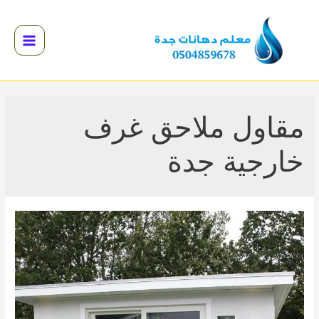
خطي
لى
لمحتوى
Main
Menu
القائمة
القائمة
مقاول ملاحق غرف
القائمة
خارجية جدة
القائمة