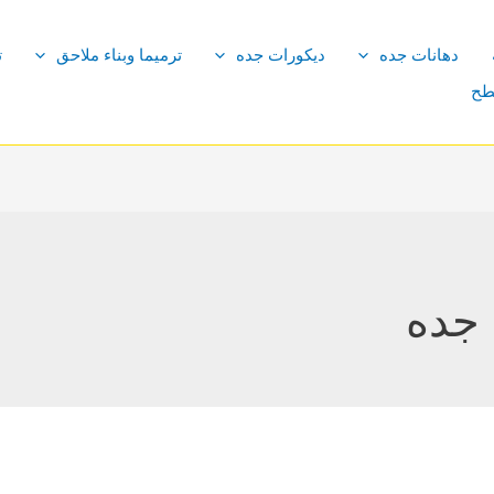
دهانات جده
ديكورات جده
ترميما وبناء ملاحق
ت
طح
 جده