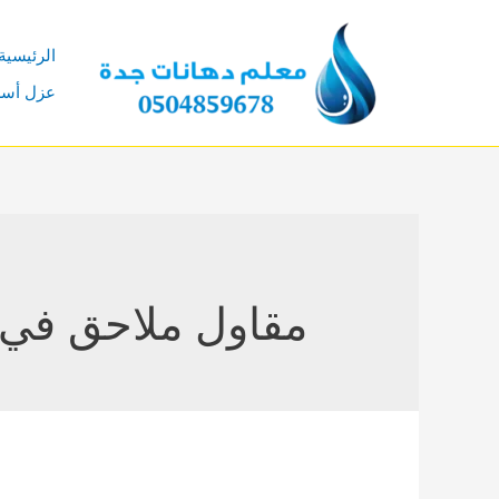
خطي
لى
الرئيسية
لمحتوى
عزل أس
مقاول ملاحق في