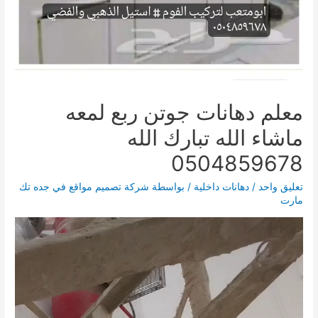
القائمة
القائمة
معلم دهانات جوتن ربع لمعه
ماشاء الله تبارك الله
0504859678
تعليق واحد
/
دهانات داخلية
/ بواسطة
شركة تصميم مواقع في جده تك
مارت
مشغل
الفيديو