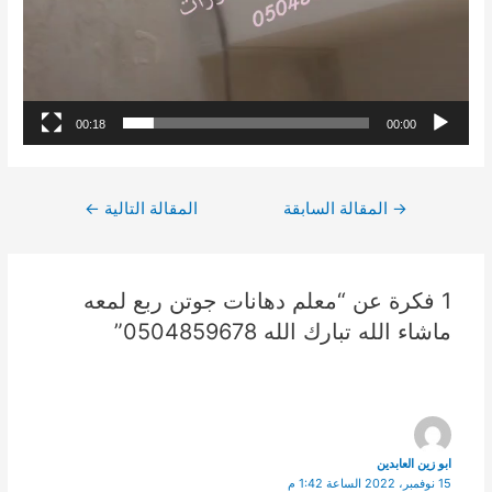
00:18
00:00
تصفّح
→
المقالة السابقة
المقالة التالية
←
المقالات
1 فكرة عن “معلم دهانات جوتن ربع لمعه
ماشاء الله تبارك الله 0504859678”
ابو زين العابدين
15 نوفمبر، 2022 الساعة 1:42 م